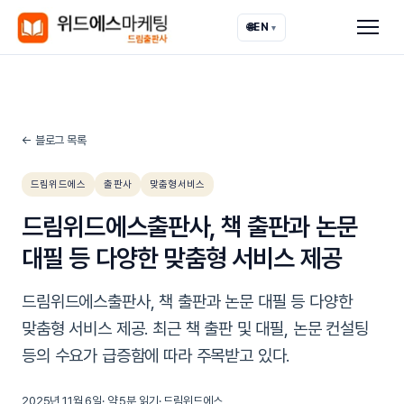
🌐
EN
▾
← 블로그 목록
드림위드에스
출판사
맞춤형서비스
드림위드에스출판사, 책 출판과 논문
대필 등 다양한 맞춤형 서비스 제공
드림위드에스출판사, 책 출판과 논문 대필 등 다양한
맞춤형 서비스 제공. 최근 책 출판 및 대필, 논문 컨설팅
등의 수요가 급증함에 따라 주목받고 있다.
2025년 11월 6일
· 약
5
분 읽기
·
드림위드에스