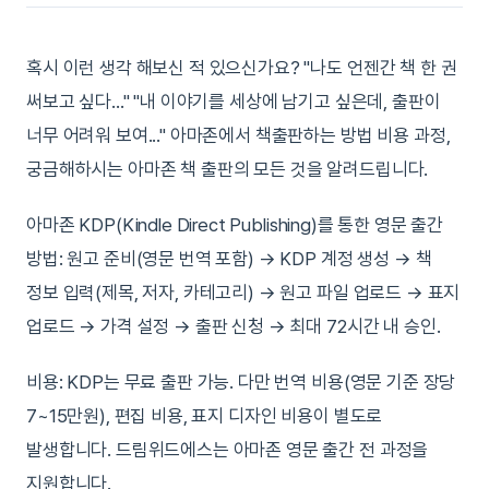
혹시 이런 생각 해보신 적 있으신가요? "나도 언젠간 책 한 권
써보고 싶다..." "내 이야기를 세상에 남기고 싶은데, 출판이
너무 어려워 보여..." 아마존에서 책출판하는 방법 비용 과정,
궁금해하시는 아마존 책 출판의 모든 것을 알려드립니다.
아마존 KDP(Kindle Direct Publishing)를 통한 영문 출간
방법: 원고 준비(영문 번역 포함) → KDP 계정 생성 → 책
정보 입력(제목, 저자, 카테고리) → 원고 파일 업로드 → 표지
업로드 → 가격 설정 → 출판 신청 → 최대 72시간 내 승인.
비용: KDP는 무료 출판 가능. 다만 번역 비용(영문 기준 장당
7~15만원), 편집 비용, 표지 디자인 비용이 별도로
발생합니다. 드림위드에스는 아마존 영문 출간 전 과정을
지원합니다.