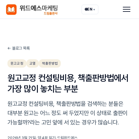
🌐
EN
▾
← 블로그 목록
원고교정
교열
책출판방법
원고교정 컨설팅비용, 책출판방법에서
가장 많이 놓치는 부분
원고교정 컨설팅비용, 책출판방법을 검색하는 분들은
대부분 원고는 어느 정도 써 두었지만 이 상태로 출판이
가능할까?라는 고민 앞에 서 있는 경우가 많습니다.
2026년 3월 21일
· 약
4
분 읽기
·
드림위드에스